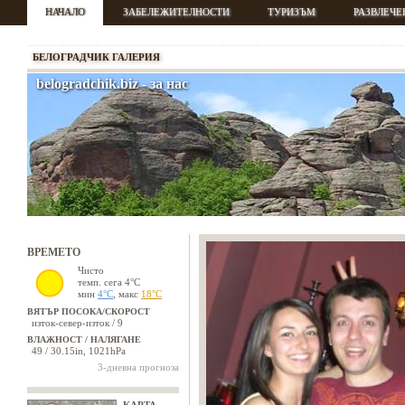
НАЧАЛО
ЗАБЕЛЕЖИТЕЛНОСТИ
ТУРИЗЪМ
РАЗВЛЕЧЕ
БЕЛОГРАДЧИК ГАЛЕРИЯ
belogradchik.biz - за нас
ВРЕМЕТО
Чисто
темп. сега 4°C
мин
4°C
, макс
18°C
ВЯТЪР ПОСОКА/СКОРОСТ
изток-север-изток / 9
ВЛАЖНОСТ / НАЛЯГАНЕ
49 / 30.15in, 1021hPa
3-дневна прогноза