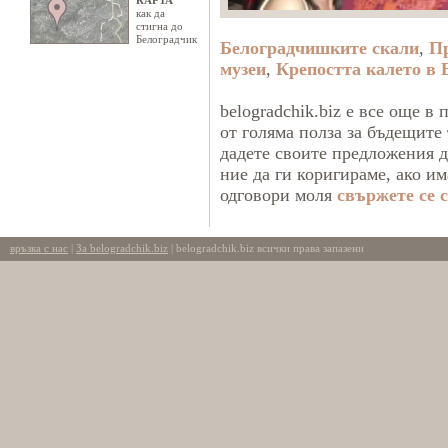
КАРТА
как да
стигна до
Белоградчик
Белоградчишките скали
,
Пр
музеи
,
Крепостта калето в 
belogradchik.biz е все още в
от голяма полза за бъдещите
дадете своите предложения д
ние да ги коригираме, ако и
одговори моля
свържете се с
връзка с нас
|
За belogradchik.biz
| belogradchik.biz всички права запазени